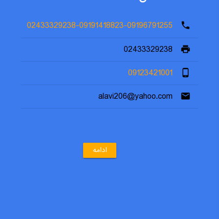
02433329238-09191418823-09196791255
phone
02433329238
print
09123421001
phone_android
alavi206@yahoo.com
email
ادامه