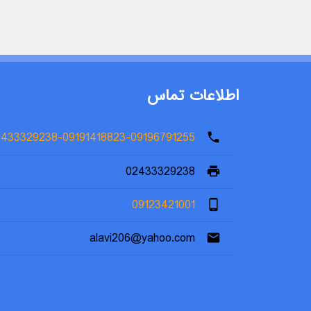
اطلاعات تماس
2433329238-09191418823-09196791255
phone
02433329238
print
09123421001
phone_android
alavi206@yahoo.com
email