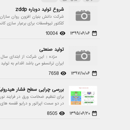
شروع تولید دوباره zddp
کلکتور تیوفسفات برای برعیار سازی ک
10004
۱۳۹۹/۰۶/۰۶
visibility
date_range
تولید صنعتی
ایران ترانسفو می باشد اقدام به تولید
7658
۱۳۹۷/۱۰/۰۶
visibility
date_range
بررسی چرایی سطح فشار هیدرولیک بالا در HAGC 
برای تنظیم ضخامت ورق در فرایند نورد
در دو سمت اپراتور و درایو قفسه های
8505
۱۳۹۵/۰۶/۲۰
visibility
date_range